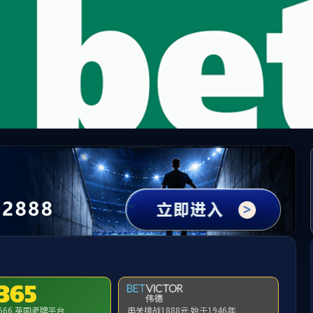
首页-PA集团有限公司官网入口
提示：访问地址无效，davines-1找不到对应的栏目！
首页
关闭此页